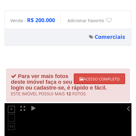
R$ 200.000
Venda -
Adicionar Favorito
Comerciais
Para ver mais fotos
ACESSO COMPLETO
deste imóvel faça o seu
login ou cadastre-se, é rápido e fácil.
ESTE IMÓVEL POSSUI MAIS
12
FOTOS