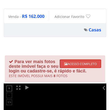
R$ 162.000
Venda -
Adicionar Favorito
Casas
Para ver mais fotos
ACESSO COMPLETO
deste imóvel faça o seu
login ou cadastre-se, é rápido e fácil.
ESTE IMÓVEL POSSUI MAIS
8
FOTOS